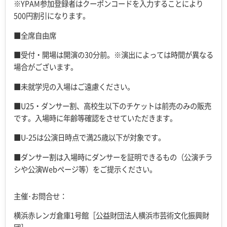
※
YPAM
参加登録者はクーポンコードを入力することにより
500
円割引になります。
■全席自由席
■受付・開場は開演の30分前。※演出によっては時間が異なる
場合がございます。
■未就学児の入場はご遠慮ください。
■U25・ダンサー割、高校生以下のチケットは前売のみの販売
です。入場時に年齢等確認をさせていただきます。
■U-25は公演日時点で満25歳以下が対象です。
■ダンサー割は入場時にダンサーを証明できるもの（公演チラ
シや公演Webページ等）をご提示ください。
主催･お問合せ：
横浜赤レンガ倉庫1号館［公益財団法人横浜市芸術文化振興財