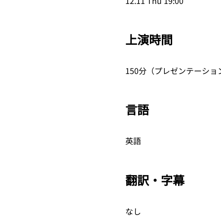
12.11 Thu 19:00
上演時間
150分（プレゼンテーショ
言語
英語
翻訳・字幕
なし