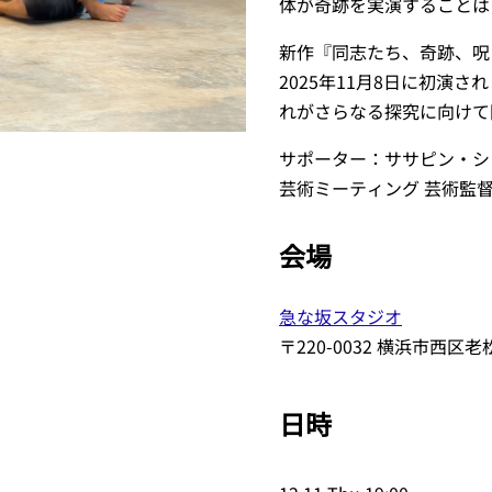
体が奇跡を実演することは
新作『同志たち、奇跡、呪い
2025年11月8日に初演
れがさらなる探究に向けて
サポーター：ササピン・シ
芸術ミーティング 芸術監
会場
急な坂スタジオ
〒220-0032 横浜市西区老松
日時