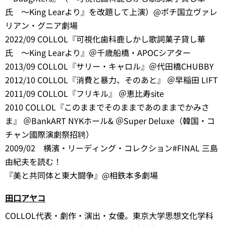
氏 〜King Learより』を改題して上演）@ポチ国立ヴァレ
リアン・グニア劇場
2022/09 COLLOL『可視化歯科鹿しかし歌詞菓子貸し華
氏 〜King Learより』＠千歳船橋・APOCシアター
2013/09 COLLOL『サリー・キャロル』＠代田橋CHUBBY
2012/10 COLLOL『消費と暴力、そのあと』 ＠早稲田 LIFT
2011/09 COLLOL『フリキル』 ＠恵比寿site
2010 COLLOL『このままでそのままであのままでかみさ
ま』 ＠BankART NYKホール& ＠Super Deluxe（韓国・コ
チャン國際演劇祭招聘）
2009/02 横濱・リーディング・コレクション#FINAL 三島
由紀夫を読む！
『美と共同体と東大闘争』@相鉄本多劇場
田口アヤコ
COLLOL代表・劇作・演出・女優。東京大学思想文化学科