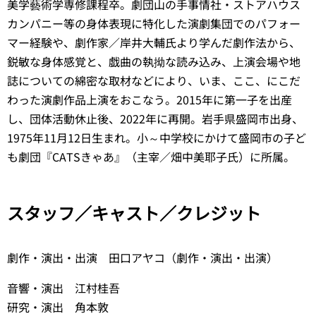
美学藝術学専修課程卒。劇団山の手事情社・ストアハウス
カンパニー等の身体表現に特化した演劇集団でのパフォー
マー経験や、劇作家／岸井大輔氏より学んだ劇作法から、
鋭敏な身体感覚と、戯曲の執拗な読み込み、上演会場や地
誌についての綿密な取材などにより、いま、ここ、にこだ
わった演劇作品上演をおこなう。2015年に第一子を出産
し、団体活動休止後、2022年に再開。岩手県盛岡市出身、
1975年11月12日生まれ。小～中学校にかけて盛岡市の子ど
も劇団『CATSきゃあ』（主宰／畑中美耶子氏）に所属。
スタッフ／キャスト／クレジット
劇作・演出・出演 田口アヤコ（劇作・演出・出演）
音響・演出 江村桂吾
研究・演出 角本敦