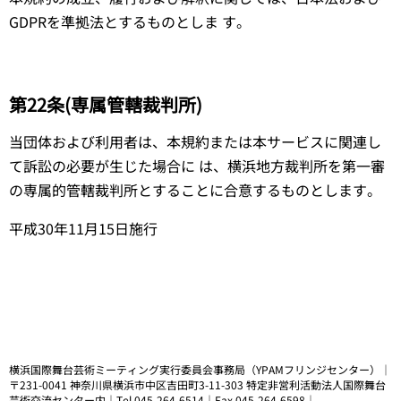
GDPRを準拠法とするものとしま す。
第22条(専属管轄裁判所)
当団体および利用者は、本規約または本サービスに関連し
て訴訟の必要が生じた場合に は、横浜地方裁判所を第一審
の専属的管轄裁判所とすることに合意するものとします。
平成30年11月15日施行
横浜国際舞台芸術ミーティング実行委員会事務局（YPAMフリンジセンター）｜
〒231-0041 神奈川県横浜市中区吉田町3-11-303 特定非営利活動法人国際舞台
芸術交流センター内｜Tel 045-264-6514｜Fax 045-264-6598｜