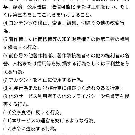
与、譲渡、公衆送信、送信可能化 または上映を行い、もし
くは第三者をしてこれらを行わせること。
(4)コンテンツの修正、変更、編集、切除その他の改変行
為。
(5)著作権または商標権等の知的財産権その他第三者の権利
を侵害する行為。
(6)前各号の他著作権者、著作隣接権者その他の権利者の名
誉、人格または信用等を毀 損する行為もしくは不利益を与
える行為。
(7)アカウントを不正に使用する行為。
(8)犯罪行為または犯罪行為に結びつく恐れのある行為。
(9)他のサービス利用者その他のプライバシーや名誉等を侵
害する行為。
(10)公序良俗に反する行為。
(11)本サービスの運営を妨げるような行為。
(12)法令に違反する行為。